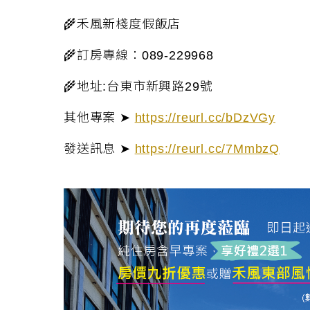
🌾
禾風新棧度假飯店
🌾
訂房專線：
089-229968
🌾
地址
:
台東市新興路
29
號
其他專案 ➤
https://reurl.cc/bDzVGy
發送訊息 ➤
https://reurl.cc/7MmbzQ