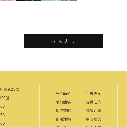
返回列表
市新興路29號
禾風簡介
特惠專案
50號
活動體驗
客房住宿
968
餐飲美饌
婚禮宴會
178
會議活動
環境設施
969