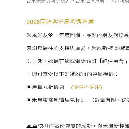
台東最好玩親子飯店
/
台東住宿推薦
/
禾風新
2026
回訪客專屬禮遇專案
禾風好友
💖
，年度回饋，最好的朋友對您
感謝您過往的支持與厚愛，禾風新棧 誠摯
即日起，透過官網或電話預訂【純住房含
，即可享受以下好禮
2
選
1
的專屬禮遇：
🌟
房價九折優惠
(優惠不併用)
🌟
禾風東部風情馬克杯
1
只（數量有限，送
🌊
⛰️
快抓住這份專屬的感動，與禾風新棧