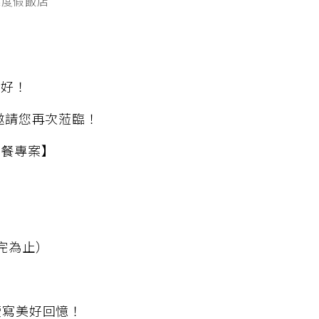
棧度假飯店
最好！
邀請您再次蒞臨！
早餐專案】
完為止）
續寫美好回憶！