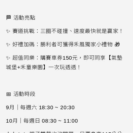
🏁
活動亮點
✨
賽道挑戰：三圈不碰撞、速度最快就是贏家！
✨
好禮加碼：勝利者可獲得禾風獨家小禮物
🎁
✨
超值同樂：購賽車券
150
元，即可同享【氣墊
城堡
+
禾童樂園】一次玩透透！
📅
活動時段
9
月｜每週六
18:30 ~ 20:30
10
月｜每週日
08:30 ~ 11:00