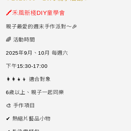
🖍禾風新棧
DIY
童學會
親子最愛的週末手作派對～
🎉
🌈
活動時間
2025
年
9
月、
10
月 每週六
下午
15:30-17:00
👩
適合對象
6
歲以上、親子一起同樂
🎨
手作
項目
✔ 熱縮片藝品小物