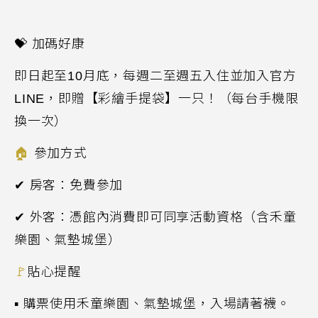
💝
加碼好康
即日起至
10
月底，每週二至週五入住並加入官方
LINE
，即贈【彩繪手提袋】一只！（每台手機限
換一次）
🏠
參加方式
✔ 房客：免費參加
✔ 外客：憑館內消費即可同享活動資格（含禾童
樂園、氣墊城堡）
🚩
貼心提醒
▪
購票
使用
禾童樂園、氣墊城堡，
入場請
著襪。