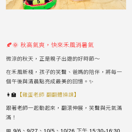
🍂🌞
秋高氣爽，快來禾風消暑氣
微涼的秋天，正是親子出遊的好時節～
在禾風新棧，孩子的笑聲、爸媽的陪伴，將每一
個午後與清晨點亮成最美的回憶。
✨
👩
【雞蛋老師 翻翻體操課】
跟著老師一起動起來，翻滾伸展，笑聲與元氣滿
滿！
📅
9/6
、
9/27
、
10/5
、
10/26
下午
15:30-16:30