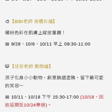
🎨
【
BiBi
老師 身體彩繪】
繽紛色彩在肌膚上綻放童趣！
📅
9/28
、
10/6
、
10/11
早上
09:30-11:00
🐯
【佳安老師 獸顏繪】
孩子化身小小動物，創意臉譜塗鴉，留下最可愛
的笑容～
📅
10/11
、
10/18
下午
15:30-17:00
(
10/18
，因
故延期至
10/24
舉辦)。