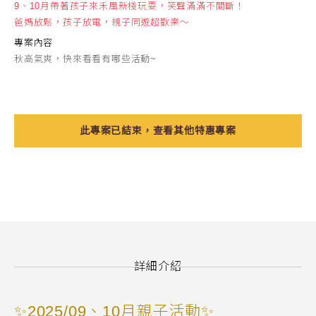
9、10月帶著孩子來禾風新棧玩耍，笑聲滿滿不間斷！
爸媽放鬆，孩子放電，親子同遊超歡樂～
專案內容
秋高氣爽，快來看看有哪些活動~
此專案已結束，查看其他特惠專案
詳細介紹
✨2025/09
、10月親子活動✨