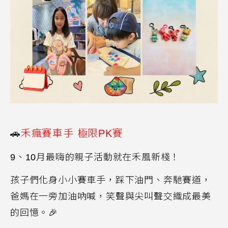
🚗
禾瘋賽車手 極限
PK
賽
9
、
10
月最嗨的親子活動就在禾風新棧！
孩子們化身小小賽車手，踩下油門、奔馳賽道，
爸媽在一旁加油吶喊，笑聲與尖叫聲交織成最美
的回憶。
🎉