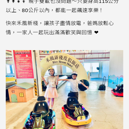
👨
親子雙載也沒問題～只要身高
115
公分
以上、
80
公斤以內，都能一起飆速享樂！
快來禾風新棧，讓孩子盡情放電，爸媽放鬆心
情，一家人一起玩出滿滿歡笑與回憶 ❤