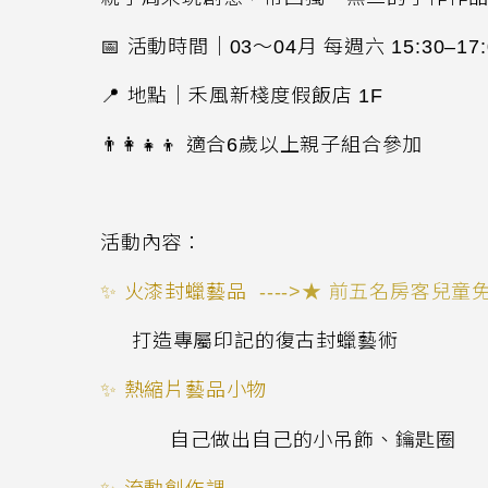
📅
活動時間｜
03
～04月 每週六
15:30
–
17
📍
地點｜禾風新棧度假飯店
1F
👨
適合
6
歲以上親子組合參加
活動內容：
✨
火漆封蠟藝品
---->★ 前五名房客兒童
打造專屬印記的復古封蠟藝術
✨
熱縮片藝品小物
自己做出自己的小吊飾、鑰匙圈