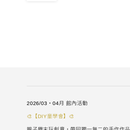
2026/03・04月 館內活動
🎨
【
DIY
童學會】
🎨
親子周末玩創意，帶回獨一無二的手作作