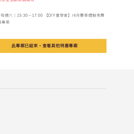
月每週六｜15:30－17:00 【DIY童學會】/4月賽車體驗免費
鐘專案
此專案已結束，查看其他特惠專案