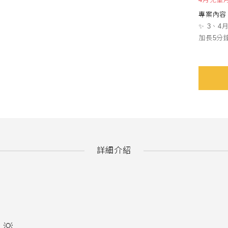
專案內容
✨ 3、4
加長5分
詳細介紹
品
💡