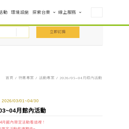
活動
環境設施
探索台東
線上服務
立即訂房
首頁
特惠專案
活動專案
2026/03~04月館內活動
026/03/01~04/30
6/03~04月館內活動
3・4月館內限定活動看這裡！
月限定活動敬請期待~