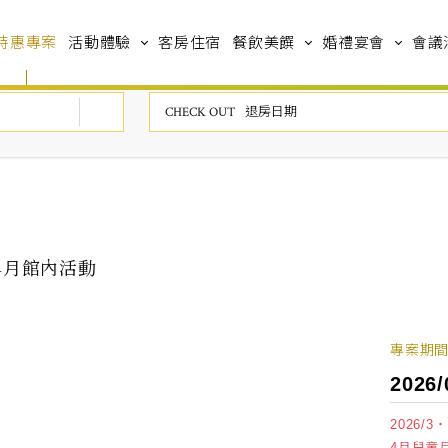
特惠專案
活動體驗
客房住宿
餐飲美饌
婚禮宴會
會議
~04月館內活動
專案期間 2
202
2026/
4月兒童