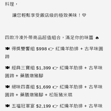
料理，
讓您輕鬆享受飯店級的極致美味！
💛
四款冷凍外帶商品超值組合，滿足你的味蕾
🔥
🍽
得獎雙饗組
$998
👉
紅燒羊肋排
+
古早味圓
蹄
🍽
經典三寶組
$1,399
👉
紅燒羊肋排
+
古早味
圓蹄
+
藥膳燉豬腳
🍽
絕味四喜組
$1,699
👉
紅燒羊肋排
+
古早味
圓蹄
+
藥膳燉豬腳
+
松阪豬米糕
🍽
五福冠軍宴
$2,199
👉
紅燒羊肋排
+
古早味