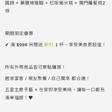
圓蹄
+
藥膳燉豬腳
+
松阪豬米糕
+
獨門蘿蔔糕2
條
期間限定優惠
✔ 滿
$998 另
贈送
飲料
1 杯
，享受美食更超值！
所有外帶商品皆可單點購買！
居家宴客
/
親友聚餐
/
自己獨享 都合適！
五星主廚手藝 × 在家即享受美味，讓每一口都充
滿幸福感！
💖