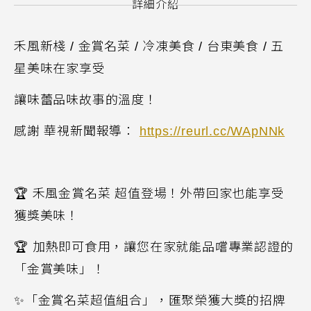
詳細介紹
禾風新棧
/
金賞名菜
/
冷凍美食
/
台東美食
/
五
星美味在家享受
讓味蕾品味故事的溫度！
感謝 華視新聞報導：
https://reurl.cc/WApNNk
🏆
禾風金賞名菜 超值登場！外帶回家也能享受
獲獎美味！
🏆
加熱即可食用，讓您在家就能品嚐專業認證的
「金賞美味」！
✨
「金賞名菜超值組合」，匯聚榮獲大獎的招牌