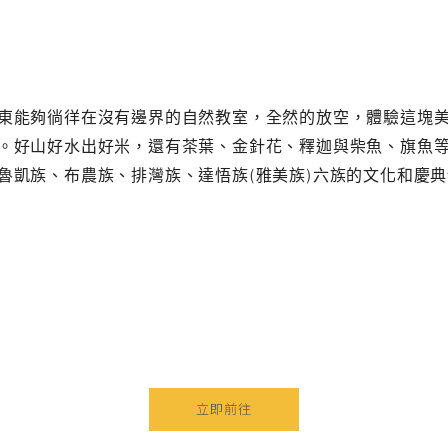
東能夠徜徉在沒有邊界的自然教室，全然的放空，體驗這塊
。好山好水出好米，還有茶葉、金針花、釋迦與柴魚、旗魚
魯凱族、布農族、排灣族、達悟族(雅美族)六族的文化和慶
立即前往