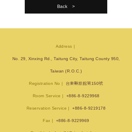
Back
Address
No. 29, Xinxing Rd., Taitung City, Taitung County 950,
Taiwan (R.O.C.)
Registration No
台東縣旅館第150號
Room Service
+886-8-9229968
Reservation Service
+886-8-9219178
Fax
+886-8-9229969