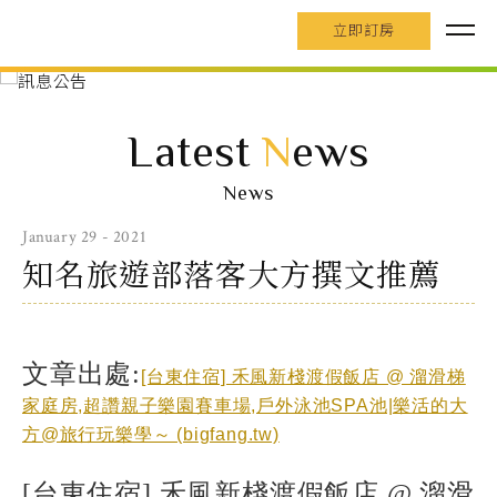
立即訂房
Latest
N
ews
News
January 29 - 2021
知名旅遊部落客大方撰文推薦
文章出處:
[台東住宿] 禾風新棧渡假飯店 @ 溜滑梯
家庭房,超讚親子樂園賽車場,戶外泳池SPA池|樂活的大
方@旅行玩樂學～ (bigfang.tw)
[台東住宿] 禾風新棧渡假飯店 @ 溜滑