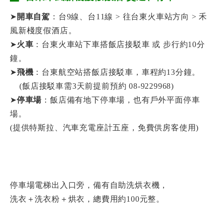
➤
開車自駕
：台9線、台11線 > 往台東火車站方向 > 禾
風新棧度假酒店。
➤
火車
：台東火車站下車搭飯店接駁車 或 步行約10分
鐘。
➤
飛機
：台東航空站搭飯店接駁車，車程約13分鐘。
(飯店接駁車需3天前提前預約 08-9229968)
➤
停車場
：飯店備有地下停車場，也有戶外平面停車
場。
(提供特斯拉、汽車充電座計五座，免費供房客使用)
停車場電梯出入口旁，備有自助洗烘衣機，
洗衣＋洗衣粉＋烘衣，總費用約100元整。