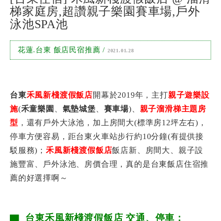
梯家庭房,超讚親子樂園賽車場,戶外
泳池SPA池
花蓮.台東 飯店民宿推薦
/
2021.01.28
台東
禾風新棧渡假飯店
開幕於2019年，主打
親子遊樂設
施
(
禾童樂園
、
氣墊城堡
、
賽車場
)、
親子溜滑梯主題房
型
，還有戶外大泳池，加上房間大(標準房12坪左右)，
停車方便容易，距台東火車站步行約10分鐘(有提供接
駁服務)；
禾風新棧渡假飯店
飯店新、房間大、親子設
施豐富、戶外泳池、房價合理，真的是台東飯店住宿推
薦的好選擇啊～
▇ 台東禾風新棧渡假飯店 交通、停車：