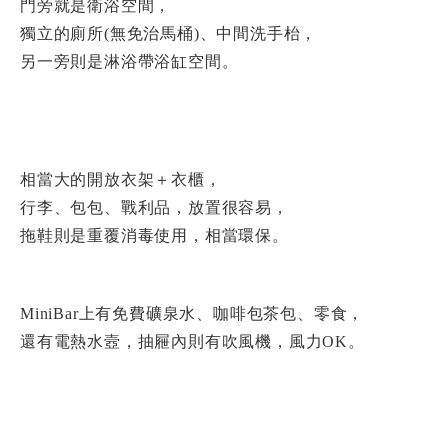
門旁就是衛浴空間，
獨立的廁所(無免治馬桶)、中間洗手枱，
另一旁則是淋浴帶浴缸空間。
相當大的開放衣架＋衣櫃，
行李、包包、戰利品，放置很容易，
拖鞋則是重覆消毒使用，相當環保。
MiniBar上有免費礦泉水、咖啡包茶包、零食，
還有電熱水壼，抽屜內則有吹風機，風力OK。