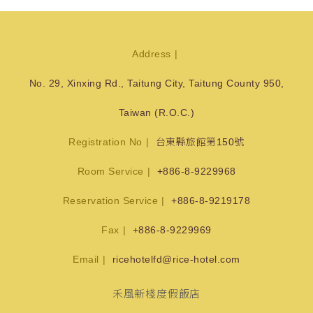
Address
No. 29, Xinxing Rd., Taitung City, Taitung County 950,
Taiwan (R.O.C.)
Registration No
台東縣旅館第150號
Room Service
+886-8-9229968
Reservation Service
+886-8-9219178
Fax
+886-8-9229969
Email
ricehotelfd@rice-hotel.com
禾風新棧度假飯店