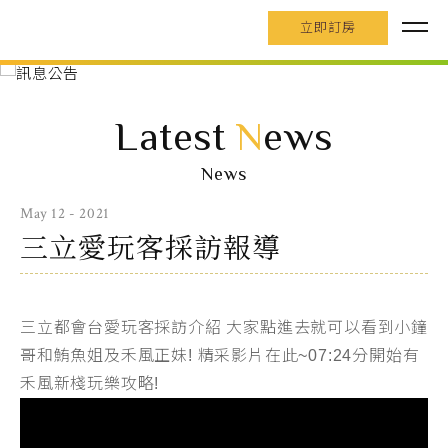
立即訂房
Latest
N
ews
News
May 12 - 2021
三立愛玩客採訪報導
三立都會台愛玩客採訪介紹 大家點進去就可以看到小鐘
哥和鮪魚姐及禾風正妹! 精采影片在此~07:24分開始有
禾風新棧玩樂攻略!