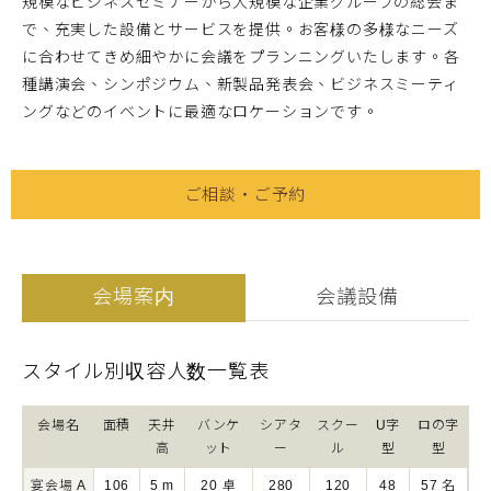
規模なビジネスセミナーから大規模な企業グループの総会ま
で、充実した設備とサービスを提供。お客様の多様なニーズ
に合わせてきめ細やかに会議をプランニングいたします。各
種講演会、シンポジウム、新製品発表会、ビジネスミーティ
ングなどのイベントに最適なロケーションです。
ご相談・ご予約
会場案内
会議設備
スタイル別収容人数一覧表
会場名
面積
天井
バンケ
シアタ
スクー
U字
ロの字
高
ット
ー
ル
型
型
宴会場 A
106
5 m
20 卓
280
120
48
57 名