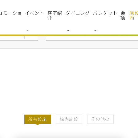
ロモーショ
イベント
客室紹
ダイニング
バンケット
会
施
介
議
內
所有設施
館内施設
その他の