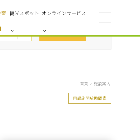
設案
観光スポット
オンラインサービス
予約
首頁
施設案內
設施開放時間表
▤