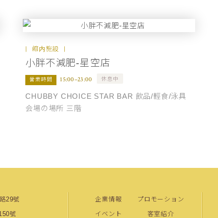
館内施設
小胖不減肥-星空店
休息中
15:00–23:00
營業時間
CHUBBY CHOICE STAR BAR 飲品/輕食/泳具
会場の場所 三階
興路29號
企業情報
プロモーション
50號
イベント
客室紹介