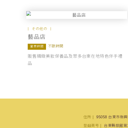
その他の
藝品店
不限時間
營業時間
販售精緻美妝保養品及眾多台東在地特色伴手禮
品
住所
95058 台東市新
登録商号
台東縣旅館第1