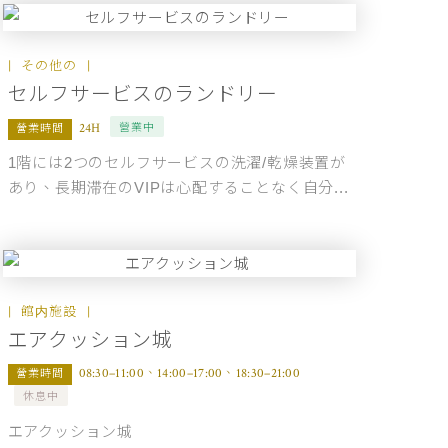
その他の
セルフサービスのランドリー
營業中
24H
營業時間
1階には2つのセルフサービスの洗濯/乾燥装置が
あり、長期滞在のVIPは心配することなく自分...
館内施設
エアクッション城
08:30–11:00、14:00–17:00、18:30–21:00
營業時間
休息中
エアクッション城