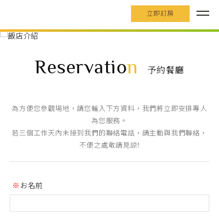
立即訂房
Reservatio
n
予約餐廳
為方便您參觀場地，請您輸入下方資料，我們將立即安排專人
為您服務。
若三個工作天內未接到我們的聯絡電話，請主動與我們聯絡，
不便之處敬請見諒!
お名前