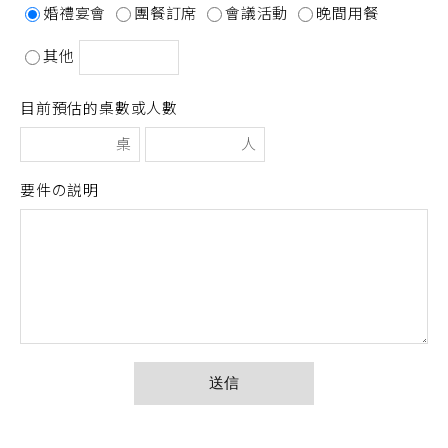
婚禮宴會
團餐訂席
會議活動
晚間用餐
其他
目前預估的桌數或人數
桌
人
要件の説明
送信