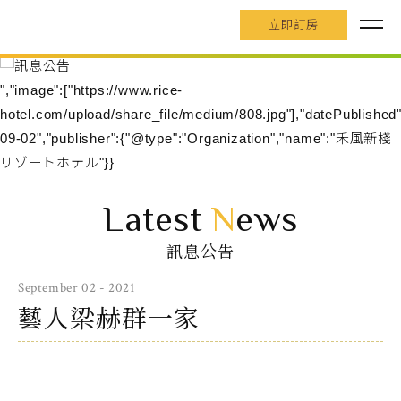
立即訂房
","image":["https://www.rice-
hotel.com/upload/share_file/medium/808.jpg"],"datePublished
09-02","publisher":{"@type":"Organization","name":"禾風新棧
リゾートホテル"}}
Latest
N
ews
訊息公告
September 02 - 2021
藝人梁赫群一家