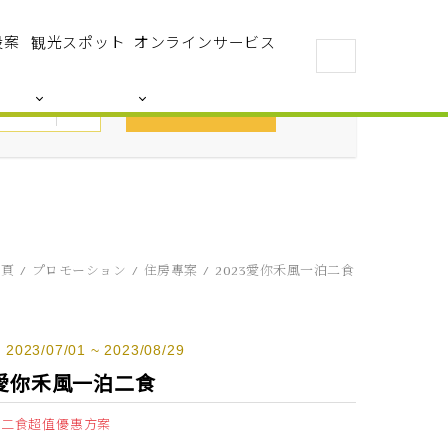
設案
観光スポット
オンラインサービス
予約
首頁
プロモーション
住房專案
2023愛你禾風一泊二食
023/07/01 ~ 2023/08/29
3愛你禾風一泊二食
一泊二食超值優惠方案