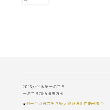
2023
愛你禾風一泊二食
一泊二食超值優惠方案
★
週一至週日為單點雙人鴛鴦鍋附自助式餐台