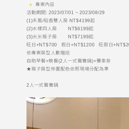
專案內容
活動期間
: 2023/07/01 ~ 2023/08/29
(1)
禾風
/
稻香雙人房
NT$4199
起
(2)
水樣四人房
NT$6199
起
(3)
米米親子房
NT$7199
起
旺日
+NT$700
假日
+NT$1200
旺假日
+NT$2
依專案房型人數贈送
自助早餐
+
晚餐
(2
人一式鴛鴦鍋
)+
賽車劵
★親子房型佈置配色依照現場分配為準
2
人一式鴛鴦鍋