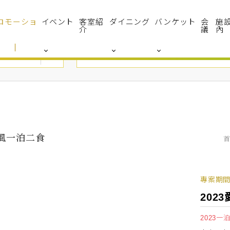
ロモーショ
イベント
客室紹
ダイニング
バンケット
会
施
介
議
內
禾風一泊二食
專案期間 2
202
2023