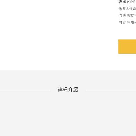
專案內容
禾風/稻香
依專案房
自助早餐
詳細介紹