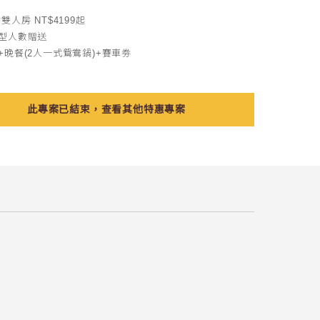
雙人房 NT$4199起
型人數贈送
+晚餐(2人一式鴛鴦鍋)+賽車劵
此專案已結束，查看其他特惠專案