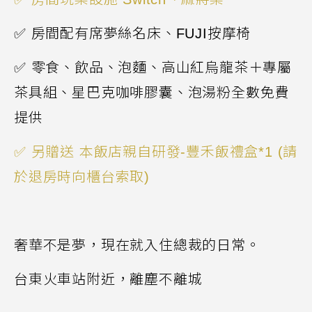
✅
房間配有席夢絲名床、
FUJI
按摩椅
✅
零食、飲品、泡麵、高山紅烏龍茶＋專屬
茶具組、星巴克咖啡膠囊、泡湯粉全數免費
提供
✅ 另贈送 本飯店親自研發-豐禾飯禮盒*1 (請
於退房時向櫃台索取)
奢華不是夢，現在就入住總裁的日常。
台東火車站附近，離塵不離城