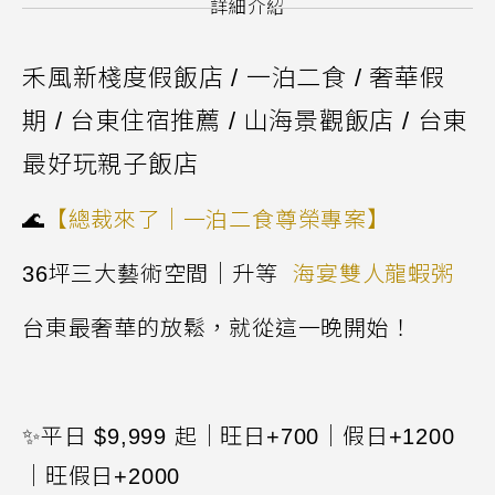
詳細介紹
禾風新棧度假飯店
/
一泊二食
/
奢華假
期 / 台東住宿推薦 / 山海景觀飯店 / 台東
最好玩親子飯店
🌊
【總裁來了｜一泊二食尊榮專案】
36
坪三大藝術空間｜升等
海宴雙人龍蝦粥
台東最奢華的放鬆，就從這一晚開始！
✨
平日
$9,999
起｜旺日
+700
｜假日
+1200
｜旺假日
+2000