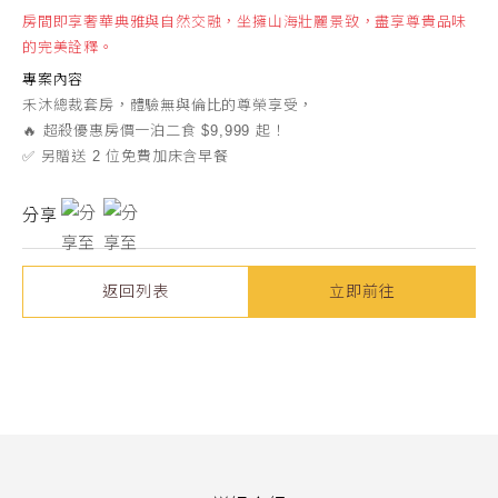
房間即享奢華典雅與自然交融，坐擁山海壯麗景致，盡享尊貴品味
的完美詮釋。
專案內容
禾沐總裁套房，體驗無與倫比的尊榮享受，
🔥 超殺優惠房價一泊二食 $9,999 起！
✅ 另贈送 2 位免費加床含早餐
分享
返回列表
立即前往