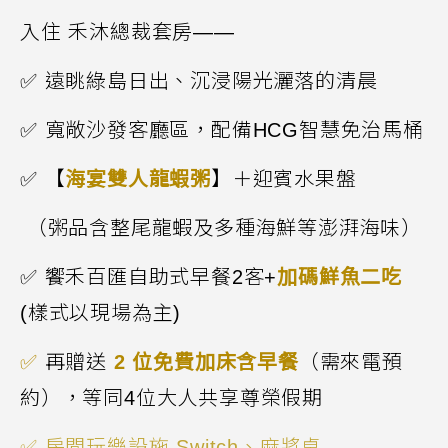
入住 禾沐總裁套房——
✅
遠眺綠島日出、沉浸陽光灑落的清晨
✅
寬敞沙發客廳區，配備
HCG
智慧免治馬桶
✅
【
海宴雙人龍蝦粥
】＋迎賓水果盤
（粥品含整尾龍蝦及多種海鮮等澎湃海味）
✅
饗禾百匯自助式早餐
2
客+
加碼鮮魚二吃
(樣式以現場為主)
✅
再贈送
2 位免費加床含早餐
（需來電預
約），等同4位大人共享尊榮假期
✅
房間玩樂設施 Switch
、麻將桌