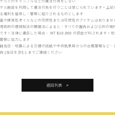
テルでのギャンブルなどの違法行為をしない
テル施設を利用して違法行為を行うことは禁じられています。上記
る権利を留保し、警察に紹介されるものとします
薬や揮発性オイルなどの可燃性または可燃性のアイテムはありませ
湾政府の煙規制法の関連法によると、すべての屋内および公共の場
です。法律に違反した場合、 NT $10,000 の罰金が科されま
警察に協力します
録当日、地震による交通の途絶や中央気象局からの台風警報など、
内 (当日を含む) までご連絡ください
返回列表