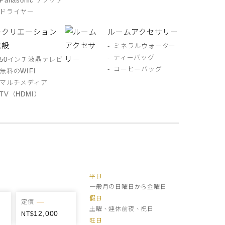
Panasonic ナノケア
ドライヤー
レクリエーション
ルームアクセサリー
施設
ミネラルウォーター
ティーバッグ
50インチ液晶テレビ
コーヒーバッグ
無料のWIFI
マルチメディア
TV（HDMI）
平日
一般月の日曜日から金曜日
假日
定價
土曜、連休前夜、祝日
12,000
旺日