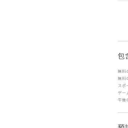
包
無料
無料
スポ
ゲー
午後
預