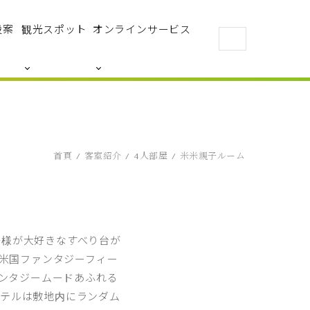
設案
観光スポット
オンラインサービス
首頁
客室紹介
4人部屋
米米親子ルーム
子様が大好きなすべり台が
米国ファンタジーフィー
ンタジームードあふれる
ホテルは敷地内にランダム