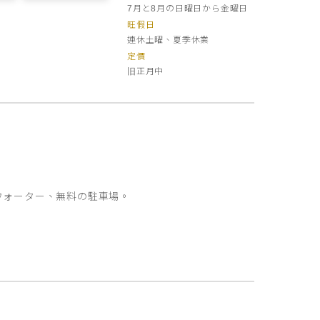
7月と8月の日曜日から金曜日
旺假日
連休土曜、夏季休業
定價
旧正月中
ウォーター、無料の駐車場。