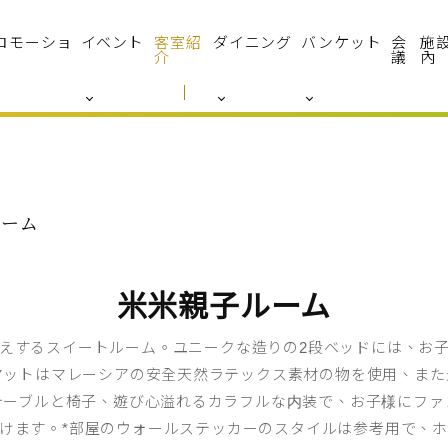
ロモーショ
イベント
客室紹
ダイニング
バンケット
会
施
介
議
內
ルーム
米米親子ルーム
えするスイートルーム。ユニークな造りの2段ベッドには、お
マットはマレーシアの安全天然ラテックス素材の物を使用、また
テーブルと椅子、遊び心溢れるカラフルな内装で、お子様にファ
けます。*部屋のウォールステッカーのスタイルは参考用で、