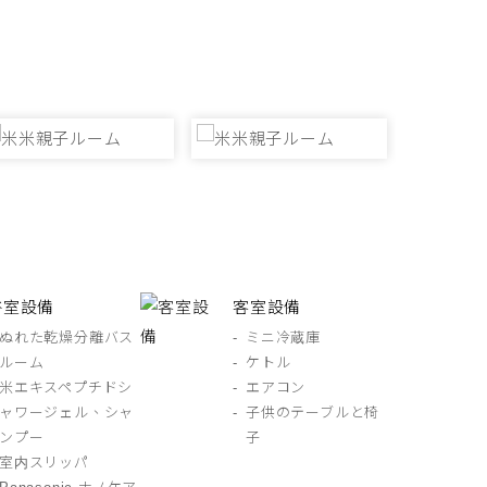
備
浴室設備
客室設備
ぬれた乾燥分離バス
ミニ冷蔵庫
ルーム
ケトル
米エキスペプチドシ
エアコン
ャワージェル、シャ
子供のテーブルと椅
ンプー
子
室内スリッパ