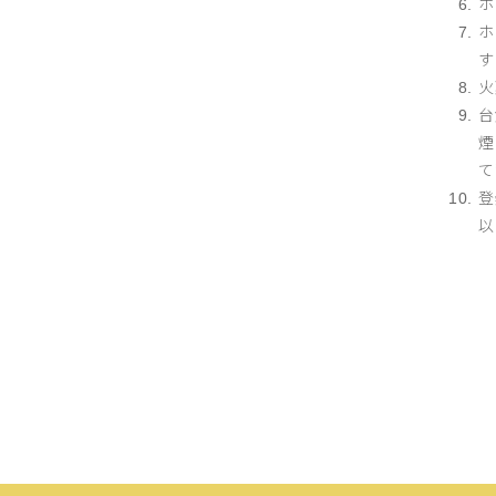
ホ
ホ
す
火
台
煙
て
登
以