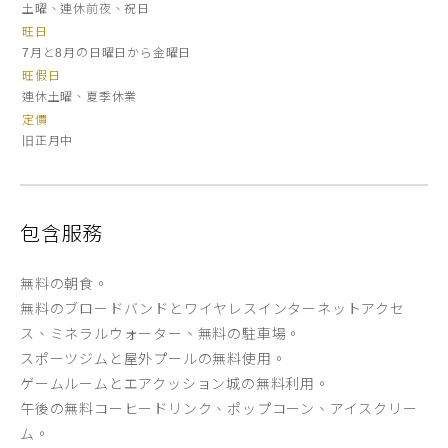
土曜、連休前夜、祝日
旺日
7月と8月の日曜日から金曜日
旺假日
連休土曜、夏季休業
定價
旧正月中
包含服務
無料の朝食。
無料のブロードバンドとワイヤレスインターネットアクセ
ス、ミネラルウォーター、無料の駐車場。
スポーツジムと屋外プールの無料使用。
ゲームルームとエアクッション城の無料利用。
午後の無料コーヒードリンク、ポップコーン、アイスクリー
ム。