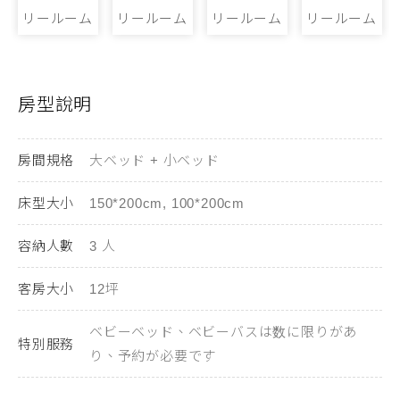
房型說明
房間規格
大ベッド + 小ベッド
床型大小
150*200cm, 100*200cm
容納人數
3 人
客房大小
12坪
ベビーベッド、ベビーバスは数に限りがあ
特別服務
り、予約が必要です