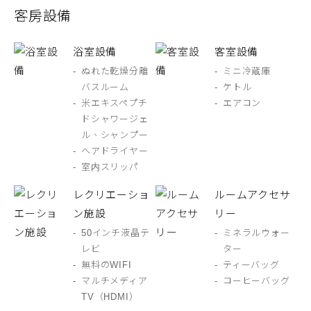
客房設備
浴室設備
客室設備
ぬれた乾燥分離
ミニ冷蔵庫
バスルーム
ケトル
米エキスペプチ
エアコン
ドシャワージェ
ル、シャンプー
ヘアドライヤー
室内スリッパ
レクリエーショ
ルームアクセサ
ン施設
リー
50インチ液晶テ
ミネラルウォー
レビ
ター
無料のWIFI
ティーバッグ
マルチメディア
コーヒーバッグ
TV（HDMI）