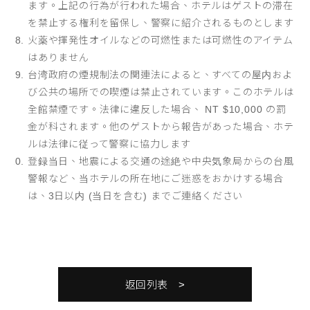
ます。上記の行為が行われた場合、ホテルはゲストの滞在
を禁止する権利を留保し、警察に紹介されるものとします
火薬や揮発性オイルなどの可燃性または可燃性のアイテム
はありません
台湾政府の煙規制法の関連法によると、すべての屋内およ
び公共の場所での喫煙は禁止されています。このホテルは
全館禁煙です。法律に違反した場合、 NT $10,000 の罰
金が科されます。他のゲストから報告があった場合、ホテ
ルは法律に従って警察に協力します
登録当日、地震による交通の途絶や中央気象局からの台風
警報など、当ホテルの所在地にご迷惑をおかけする場合
は、3日以内 (当日を含む) までご連絡ください
返回列表